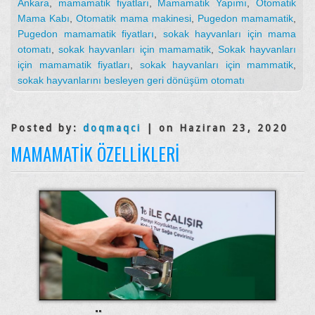
Ankara
,
mamamatik fiyatları
,
Mamamatik Yapımı
,
Otomatik
Mama Kabı
,
Otomatik mama makinesi
,
Pugedon mamamatik
,
Pugedon mamamatik fiyatları
,
sokak hayvanları için mama
otomatı
,
sokak hayvanları için mamamatik
,
Sokak hayvanları
için mamamatik fiyatları
,
sokak hayvanları için mammatik
,
sokak hayvanlarını besleyen geri dönüşüm otomatı
Posted by:
doqmaqci
| on Haziran 23, 2020
MAMAMATIK ÖZELLIKLERI