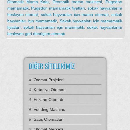
Otomatik Mama Kabı
,
Otomatik mama makinesi
,
Pugedon
mamamatik
,
Pugedon mamamatik fiyatları
,
sokak havyanlarını
besleyen otomat
,
sokak hayvanları için mama otomatı
,
sokak
hayvanları için mamamatik
,
Sokak hayvanları için mamamatik
fiyatları
,
sokak hayvanları için mammatik
,
sokak hayvanlarını
besleyen geri dönüşüm otomatı
DIĞER SITELERIMIZ
Otomat Projeleri
Kırtasiye Otomatı
Eczane Otomatı
Vending Machine
Satış Otomatları
Otomat Merkezi