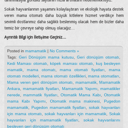
tanınmasıyla gönüllü sayısının hızla artmasını hedeflemekteyiz.
Sokak hayvanlarının yaşamını kolaylaştıran ve ekolojik hayata destek
veren mama otomatı daha büyük kitlelere hizmet verdikçe hem
sevimli dostlarımız daha sağlıklı beslenmiş olacak hem de bizler daha
temiz bir çevreye sahip olmuş olacağız…
Ayrıntılı Bilgi için İletişime Geçiniz…
Posted in
mamamatik
|
No Comments »
Tags:
Geri Dönüşüm mama kutusu
,
Geri dönüşüm otomatı
,
Kedi Maması otomatı
,
köpek maması otomatı
,
kuş besleyen
mamatik
,
mama otomatı
,
mama otomatı fiyatları
,
mama
otomatı modelleri
,
mama otomatı özellikleri
,
mama otomatları
,
Mama veren geri dönüşüm otomatı
,
mamamatik
,
Mamamatik
Ankara
,
mamamatik fiyatları
,
Mamamatik Yapımı
,
mamatikler
nerede
,
mammatik fiyatları
,
Otomatik Mama Kabı
,
Otomatik
mama Kabı Yapımı
,
Otomatik mama makinesi
,
Pugedon
mamamatik
,
Pugedon mamamatik fiyatları
,
sokak hayvanları
için mama otomatı
,
sokak hayvanları için mamamatik
,
Sokak
hayvanları için mamamatik fiyatları
,
sokak hayvanlarını
besleyen geri dönüşüm otomatı