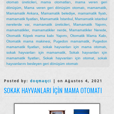
otomatı üreticileri
,
mama otomatları
,
mama veren geri
dönüşüm
,
Mama veren geri dönüşüm otomatı
,
mamamatik
,
Mamamatik Ankara
,
Mamamatik belediye
,
mamamatik fiyatı
,
mamamatik fiyatları
,
Mamamatik İstanbul
,
Mamamatik istanbul
nerelerde var
,
mamamatik üreticileri
,
Mamamatik Yapımı
,
mamamatikler
,
mamamatikler nerde
,
Mamamatikler Nerede
,
Otomatik Köpek mama kabı Yapımı
,
Otomatik Mama Kabı
,
Otomatik mama makinesi
,
Pugedon mamamatik
,
Pugedon
mamamatik fiyatları
,
sokak hayvanları için mama otomatı
,
sokak hayvanları için mamamatik
,
Sokak hayvanları için
mamamatik fiyatları
,
Sokak hayvanları için otomat
,
sokak
hayvanlarını besleyen geri dönüşüm otomatı
Posted by:
doqmaqci
| on Ağustos 4, 2021
SOKAK HAYVANLARI IÇIN MAMA OTOMATI