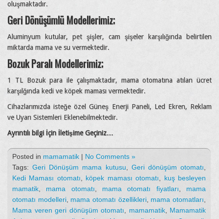
oluşmaktadır.
Geri Dönüşümlü Modellerimiz;
Aluminyum kutular, pet şişler, cam şişeler karşılığında belirtilen
miktarda mama ve su vermektedir.
Bozuk Paralı Modellerimiz;
1 TL Bozuk para ile çalışmaktadır, mama otomatına atılan ücret
karşılğında kedi ve köpek maması vermektedir.
Cihazlarımızda isteğe özel Güneş Enerji Paneli, Led Ekren, Reklam
ve Uyarı Sistemleri Eklenebilmektedir.
Ayrıntılı bilgi İçin İletişime Geçiniz…
Posted in
mamamatik
|
No Comments »
Tags:
Geri Dönüşüm mama kutusu
,
Geri dönüşüm otomatı
,
Kedi Maması otomatı
,
köpek maması otomatı
,
kuş besleyen
mamatik
,
mama otomatı
,
mama otomatı fiyatları
,
mama
otomatı modelleri
,
mama otomatı özellikleri
,
mama otomatları
,
Mama veren geri dönüşüm otomatı
,
mamamatik
,
Mamamatik