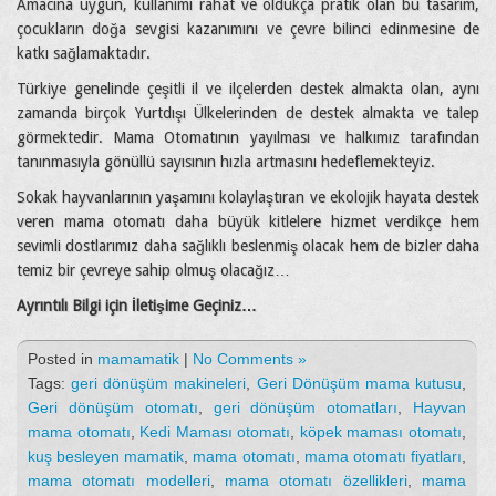
Amacına uygun, kullanımı rahat ve oldukça pratik olan bu tasarım,
çocukların doğa sevgisi kazanımını ve çevre bilinci edinmesine de
katkı sağlamaktadır.
Türkiye genelinde çeşitli il ve ilçelerden destek almakta olan, aynı
zamanda birçok Yurtdışı Ülkelerinden de destek almakta ve talep
görmektedir. Mama Otomatının yayılması ve halkımız tarafından
tanınmasıyla gönüllü sayısının hızla artmasını hedeflemekteyiz.
Sokak hayvanlarının yaşamını kolaylaştıran ve ekolojik hayata destek
veren mama otomatı daha büyük kitlelere hizmet verdikçe hem
sevimli dostlarımız daha sağlıklı beslenmiş olacak hem de bizler daha
temiz bir çevreye sahip olmuş olacağız…
Ayrıntılı Bilgi için İletişime Geçiniz…
Posted in
mamamatik
|
No Comments »
Tags:
geri dönüşüm makineleri
,
Geri Dönüşüm mama kutusu
,
Geri dönüşüm otomatı
,
geri dönüşüm otomatları
,
Hayvan
mama otomatı
,
Kedi Maması otomatı
,
köpek maması otomatı
,
kuş besleyen mamatik
,
mama otomatı
,
mama otomatı fiyatları
,
mama otomatı modelleri
,
mama otomatı özellikleri
,
mama