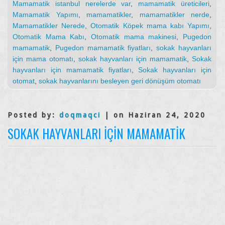
Mamamatik istanbul nerelerde var
,
mamamatik üreticileri
,
Mamamatik Yapımı
,
mamamatikler
,
mamamatikler nerde
,
Mamamatikler Nerede
,
Otomatik Köpek mama kabı Yapımı
,
Otomatik Mama Kabı
,
Otomatik mama makinesi
,
Pugedon
mamamatik
,
Pugedon mamamatik fiyatları
,
sokak hayvanları
için mama otomatı
,
sokak hayvanları için mamamatik
,
Sokak
hayvanları için mamamatik fiyatları
,
Sokak hayvanları için
otomat
,
sokak hayvanlarını besleyen geri dönüşüm otomatı
Posted by:
doqmaqci
| on Haziran 24, 2020
SOKAK HAYVANLARI IÇIN MAMAMATIK