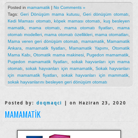
Posted in
mamamatik
|
No Comments »
Tags:
Geri Dönüşüm mama kutusu
,
Geri dönüşüm otomatı
,
Kedi Maması otomatı
,
köpek maması otomatı
,
kuş besleyen
mamatik
,
mama otomatı
,
mama otomatı fiyatları
,
mama
otomatı modelleri
,
mama otomatı özellikleri
,
mama otomatları
,
Mama veren geri dönüşüm otomatı
,
mamamatik
,
Mamamatik
Ankara
,
mamamatik fiyatları
,
Mamamatik Yapımı
,
Otomatik
Mama Kabı
,
Otomatik mama makinesi
,
Pugedon mamamatik
,
Pugedon mamamatik fiyatları
,
sokak hayvanları için mama
otomatı
,
sokak hayvanları için mamamatik
,
Sokak hayvanları
için mamamatik fiyatları
,
sokak hayvanları için mammatik
,
sokak hayvanlarını besleyen geri dönüşüm otomatı
Posted by:
doqmaqci
| on Haziran 23, 2020
MAMAMATIK