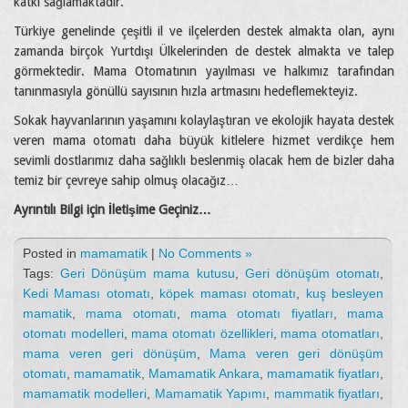
katkı sağlamaktadır.
Türkiye genelinde çeşitli il ve ilçelerden destek almakta olan, aynı
zamanda birçok Yurtdışı Ülkelerinden de destek almakta ve talep
görmektedir. Mama Otomatının yayılması ve halkımız tarafından
tanınmasıyla gönüllü sayısının hızla artmasını hedeflemekteyiz.
Sokak hayvanlarının yaşamını kolaylaştıran ve ekolojik hayata destek
veren mama otomatı daha büyük kitlelere hizmet verdikçe hem
sevimli dostlarımız daha sağlıklı beslenmiş olacak hem de bizler daha
temiz bir çevreye sahip olmuş olacağız…
Ayrıntılı Bilgi için İletişime Geçiniz…
Posted in
mamamatik
|
No Comments »
Tags:
Geri Dönüşüm mama kutusu
,
Geri dönüşüm otomatı
,
Kedi Maması otomatı
,
köpek maması otomatı
,
kuş besleyen
mamatik
,
mama otomatı
,
mama otomatı fiyatları
,
mama
otomatı modelleri
,
mama otomatı özellikleri
,
mama otomatları
,
mama veren geri dönüşüm
,
Mama veren geri dönüşüm
otomatı
,
mamamatik
,
Mamamatik Ankara
,
mamamatik fiyatları
,
mamamatik modelleri
,
Mamamatik Yapımı
,
mammatik fiyatları
,