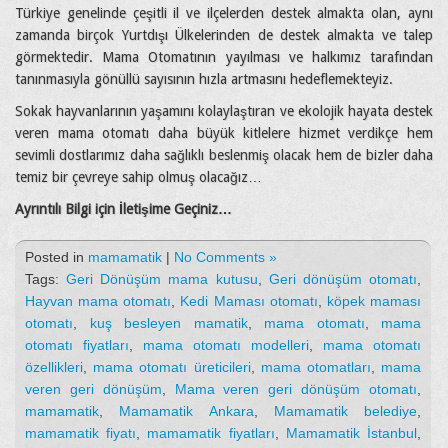
Türkiye genelinde çeşitli il ve ilçelerden destek almakta olan, aynı
zamanda birçok Yurtdışı Ülkelerinden de destek almakta ve talep
görmektedir. Mama Otomatının yayılması ve halkımız tarafından
tanınmasıyla gönüllü sayısının hızla artmasını hedeflemekteyiz.
Sokak hayvanlarının yaşamını kolaylaştıran ve ekolojik hayata destek
veren mama otomatı daha büyük kitlelere hizmet verdikçe hem
sevimli dostlarımız daha sağlıklı beslenmiş olacak hem de bizler daha
temiz bir çevreye sahip olmuş olacağız…
Ayrıntılı Bilgi için İletişime Geçiniz…
Posted in
mamamatik
|
No Comments »
Tags:
Geri Dönüşüm mama kutusu
,
Geri dönüşüm otomatı
,
Hayvan mama otomatı
,
Kedi Maması otomatı
,
köpek maması
otomatı
,
kuş besleyen mamatik
,
mama otomatı
,
mama
otomatı fiyatları
,
mama otomatı modelleri
,
mama otomatı
özellikleri
,
mama otomatı üreticileri
,
mama otomatları
,
mama
veren geri dönüşüm
,
Mama veren geri dönüşüm otomatı
,
mamamatik
,
Mamamatik Ankara
,
Mamamatik belediye
,
mamamatik fiyatı
,
mamamatik fiyatları
,
Mamamatik İstanbul
,