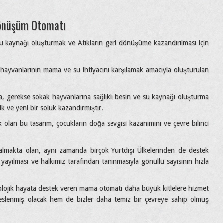
Dönüşüm Otomatı
 kaynağı oluşturmak ve Atıkların geri dönüşüme kazandırılması için
ayvanlarının mama ve su ihtiyacını karşılamak amacıyla oluşturulan
a, gerekse sokak hayvanlarına sağlıklı besin ve su kaynağı oluşturma
ik ve yeni bir soluk kazandırmıştır.
 olan bu tasarım, çocukların doğa sevgisi kazanımını ve çevre bilinci
k almakta olan, aynı zamanda birçok Yurtdışı Ülkelerinden de destek
yılması ve halkımız tarafından tanınmasıyla gönüllü sayısının hızla
olojik hayata destek veren mama otomatı daha büyük kitlelere hizmet
 beslenmiş olacak hem de bizler daha temiz bir çevreye sahip olmuş