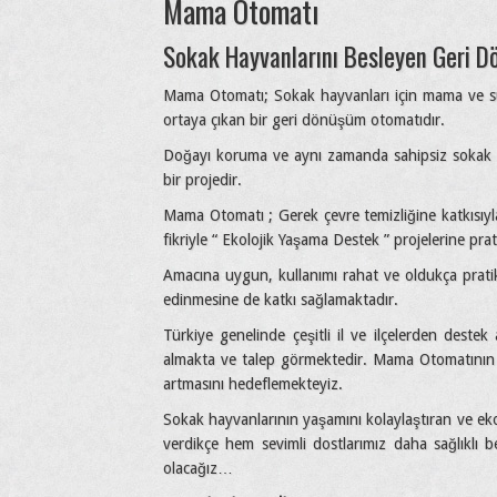
Mama Otomatı
Sokak Hayvanlarını Besleyen Geri 
Mama Otomatı; Sokak hayvanları için mama ve su
ortaya çıkan bir geri dönüşüm otomatıdır.
Doğayı koruma ve aynı zamanda sahipsiz sokak h
bir projedir.
Mama Otomatı ; Gerek çevre temizliğine katkısıyl
fikriyle “ Ekolojik Yaşama Destek ” projelerine prat
Amacına uygun, kullanımı rahat ve oldukça pratik
edinmesine de katkı sağlamaktadır.
Türkiye genelinde çeşitli il ve ilçelerden deste
almakta ve talep görmektedir. Mama Otomatının ya
artmasını hedeflemekteyiz.
Sokak hayvanlarının yaşamını kolaylaştıran ve ek
verdikçe hem sevimli dostlarımız daha sağlıklı
olacağız…