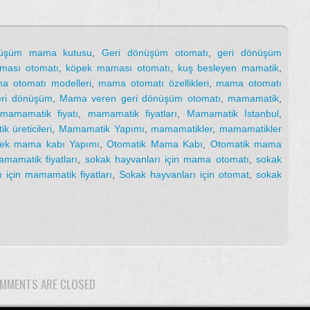
nüşüm mama kutusu
,
Geri dönüşüm otomatı
,
geri dönüşüm
ması otomatı
,
köpek maması otomatı
,
kuş besleyen mamatik
,
a otomatı modelleri
,
mama otomatı özellikleri
,
mama otomatı
ri dönüşüm
,
Mama veren geri dönüşüm otomatı
,
mamamatik
,
mamamatik fiyatı
,
mamamatik fiyatları
,
Mamamatik İstanbul
,
 üreticileri
,
Mamamatik Yapımı
,
mamamatikler
,
mamamatikler
pek mama kabı Yapımı
,
Otomatik Mama Kabı
,
Otomatik mama
mamatik fiyatları
,
sokak hayvanları için mama otomatı
,
sokak
 için mamamatik fiyatları
,
Sokak hayvanları için otomat
,
sokak
MMENTS ARE CLOSED