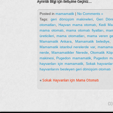
Ayrıntılı Bilgi için İletişime Geçiniz…
Posted in
mamamatik
|
No Comments »
Tags:
geri dönüşüm makineleri
,
Geri Dö
otomatları
,
Hayvan mama otomatı
,
Kedi Ma
mama otomatı
,
mama otomatı fiyatları
,
mam
üreticileri
,
mama otomatları
,
mama veren ge
Mamamatik Ankara
,
Mamamatik belediye
,
Mamamatik istanbul nerelerde var
,
mamamatik
nerde
,
Mamamatikler Nerede
,
Otomatik Kö
makinesi
,
Pugedon mamamatik
,
Pugedon ma
hayvanları için mamamatik
,
Sokak hayvanları
hayvanlarını besleyen geri dönüşüm otomatı
«
Sokak Hayvanları için Mama Otomatı
CO